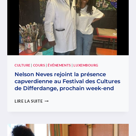
CULTURE
|
COURS
|
ÉVÉNEMENTS
|
LUXEMBOURG
Nelson Neves rejoint la présence
capverdienne au Festival des Cultures
de Differdange, prochain week-end
NELSON
LIRE LA SUITE
NEVES
REJOINT
LA
PRÉSENCE
CAPVERDIENNE
AU