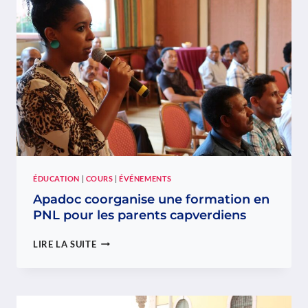
FESTIVAL
DES
CULTURES
DE
DIFFERDANGE,
PROCHAIN
WEEK-
END
ÉDUCATION
|
COURS
|
ÉVÉNEMENTS
Apadoc coorganise une formation en
PNL pour les parents capverdiens
APADOC
LIRE LA SUITE
COORGANISE
UNE
FORMATION
EN