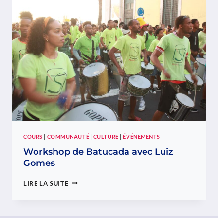
PNL
POUR
LES
PARENTS
CAPVERDIENS
COURS
|
COMMUNAUTÉ
|
CULTURE
|
ÉVÉNEMENTS
Workshop de Batucada avec Luiz
Gomes
WORKSHOP
LIRE LA SUITE
DE
BATUCADA
AVEC