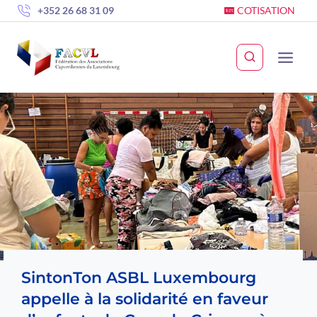
Skip
+352 26 68 31 09
COTISATION
to
content
SintonTon ASBL Luxembourg
appelle à la solidarité en faveur