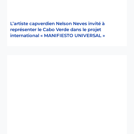
n
f
a
n
L’artiste capverdien Nelson Neves invité à
représenter le Cabo Verde dans le projet
t
international « MANIFIESTO UNIVERSAL »
s
d
e
C
a
s
a
d
e
C
r
i
a
n
ç