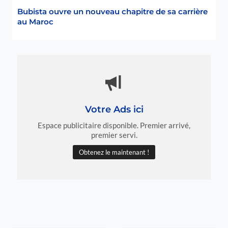
a
Bubista ouvre un nouveau chapitre de sa carrière
,
au Maroc
à
P
o
r
t
o
N
o
Votre Ads ici
v
o
Espace publicitaire disponible. Premier arrivé,
premier servi.
Obtenez le maintenant !