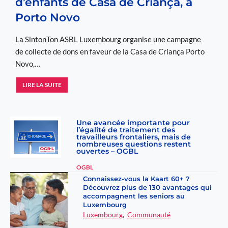
d’enfants de Casa de Criança, à
Porto Novo
La SintonTon ASBL Luxembourg organise une campagne
de collecte de dons en faveur de la Casa de Criança Porto
Novo,…
S
LIRE LA SUITE
i
n
t
Une avancée importante pour
o
l’égalité de traitement des
travailleurs frontaliers, mais de
n
nombreuses questions restent
ouvertes – OGBL
T
o
OGBL
n
Connaissez-vous la Kaart 60+ ?
A
Découvrez plus de 130 avantages qui
accompagnent les seniors au
S
Luxembourg
B
Luxembourg
,
Communauté
L