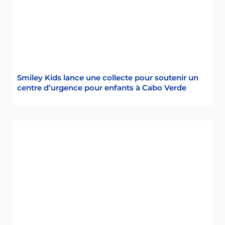
o
l
i
d
a
r
i
Smiley Kids lance une collecte pour soutenir un
t
centre d’urgence pour enfants à Cabo Verde
é
e
n
f
a
v
e
u
r
d
’
e