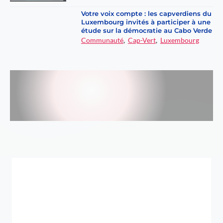
L
u
Votre voix compte : les capverdiens du
Luxembourg invités à participer à une
x
étude sur la démocratie au Cabo Verde
e
Communauté
,
Cap-Vert
,
Luxembourg
m
b
o
u
r
g
a
p
p
e
l
l
e
à
l
a
s