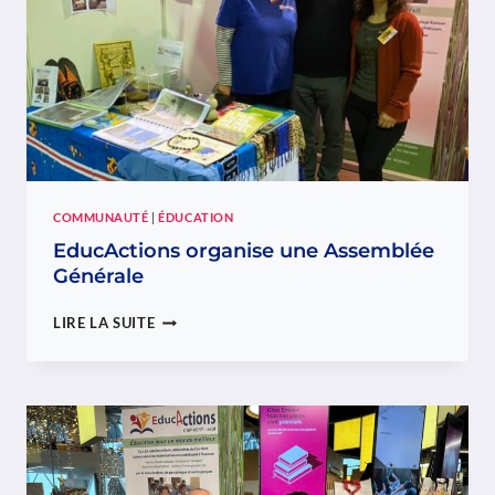
PAYS
COMMUNAUTÉ
|
ÉDUCATION
EducActions organise une Assemblée
Générale
EDUCACTIONS
LIRE LA SUITE
ORGANISE
UNE
ASSEMBLÉE
GÉNÉRALE