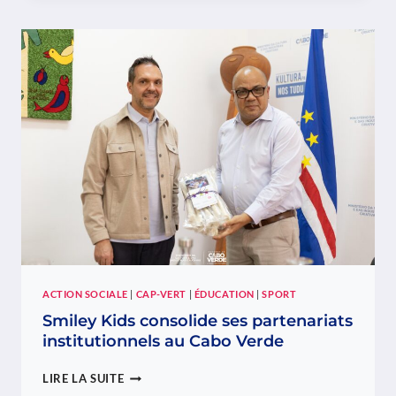
ENGAGEMENT
COMMUN
POUR
LE
CABO
VERDE
:
SMILEY
KIDS
ET
LES
ÉLÈVES
DU
LNB
ACTION SOCIALE
|
CAP-VERT
|
ÉDUCATION
|
SPORT
Smiley Kids consolide ses partenariats
institutionnels au Cabo Verde
SMILEY
LIRE LA SUITE
KIDS