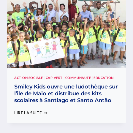
LES
ENFANTS
ACTION SOCIALE
|
CAP-VERT
|
COMMUNAUTÉ
|
ÉDUCATION
Smiley Kids ouvre une ludothèque sur
l’île de Maio et distribue des kits
scolaires à Santiago et Santo Antão
SMILEY
LIRE LA SUITE
KIDS
OUVRE
UNE