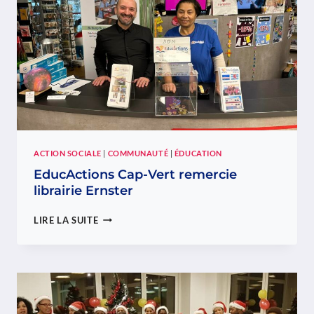
ACTION SOCIALE
|
COMMUNAUTÉ
|
ÉDUCATION
EducActions Cap-Vert remercie
librairie Ernster
EDUCACTIONS
LIRE LA SUITE
CAP-
VERT
REMERCIE
LIBRAIRIE
ERNSTER