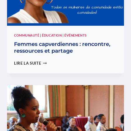
COMMUNAUTÉ
|
ÉDUCATION
|
ÉVÉNEMENTS
Femmes capverdiennes : rencontre,
ressources et partage
FEMMES
LIRE LA SUITE
CAPVERDIENNES
:
RENCONTRE,
RESSOURCES
ET
PARTAGE