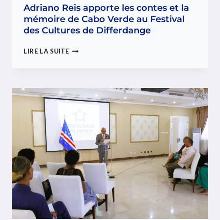
Adriano Reis apporte les contes et la
mémoire de Cabo Verde au Festival
des Cultures de Differdange
ADRIANO
LIRE LA SUITE
REIS
APPORTE
LES
CONTES
ET
LA
MÉMOIRE
DE
CABO
VERDE
AU
FESTIVAL
DES
CULTURES
DE
DIFFERDANGE