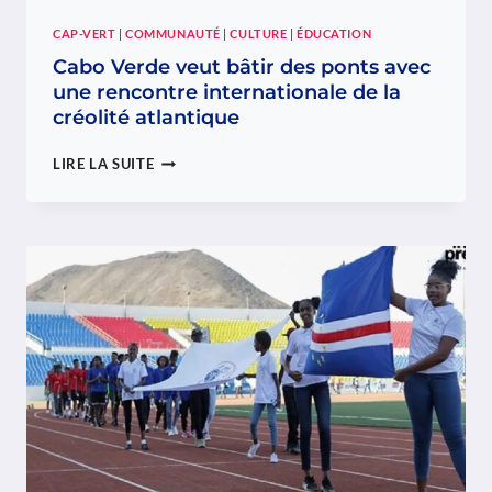
CAP-VERT
|
COMMUNAUTÉ
|
CULTURE
|
ÉDUCATION
Cabo Verde veut bâtir des ponts avec
une rencontre internationale de la
créolité atlantique
CABO
LIRE LA SUITE
VERDE
VEUT
BÂTIR
DES
PONTS
AVEC
UNE
RENCONTRE
INTERNATIONALE
DE
LA
CRÉOLITÉ
ATLANTIQUE