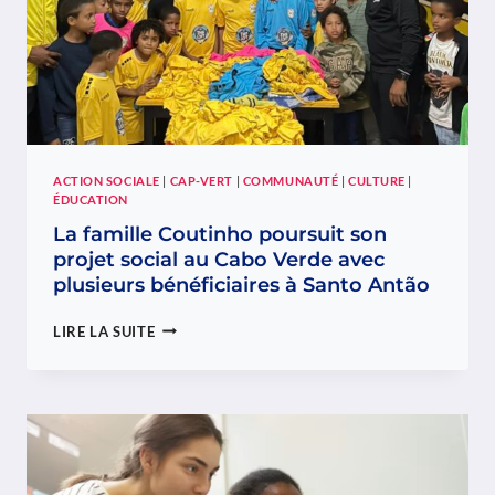
ACTION SOCIALE
|
CAP-VERT
|
COMMUNAUTÉ
|
CULTURE
|
ÉDUCATION
La famille Coutinho poursuit son
projet social au Cabo Verde avec
plusieurs bénéficiaires à Santo Antão
LA
LIRE LA SUITE
FAMILLE
COUTINHO
POURSUIT
SON
PROJET
SOCIAL
AU