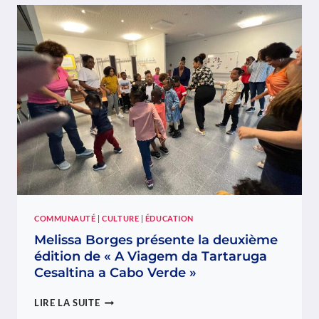
LUDOTHÈQUE
SUR
L’ÎLE
DE
MAIO
ET
DISTRIBUE
DES
KITS
SCOLAIRES
À
SANTIAGO
ET
SANTO
ANTÃO
COMMUNAUTÉ
|
CULTURE
|
ÉDUCATION
Melissa Borges présente la deuxième
édition de « A Viagem da Tartaruga
Cesaltina a Cabo Verde »
MELISSA
LIRE LA SUITE
BORGES