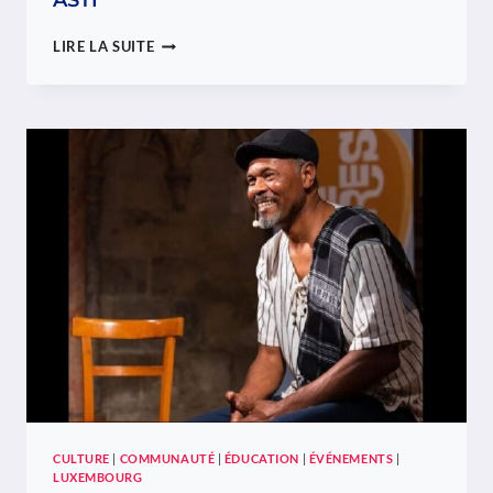
ASTI
À
LIRE LA SUITE
EICH,
BIA
MORAIS
POURSUIT
L’AVENTURE
DE
L’INTERNETSTUFF,
MAINTENANT
AVEC
ASTI
CULTURE
|
COMMUNAUTÉ
|
ÉDUCATION
|
ÉVÉNEMENTS
|
LUXEMBOURG