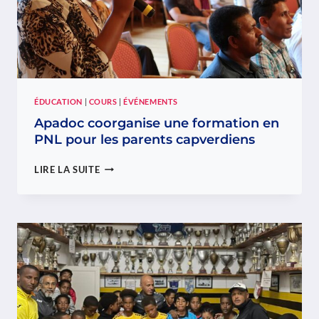
ÉDUCATION
|
COURS
|
ÉVÉNEMENTS
Apadoc coorganise une formation en
PNL pour les parents capverdiens
APADOC
LIRE LA SUITE
COORGANISE
UNE
FORMATION
EN
PNL
POUR
LES
PARENTS
CAPVERDIENS