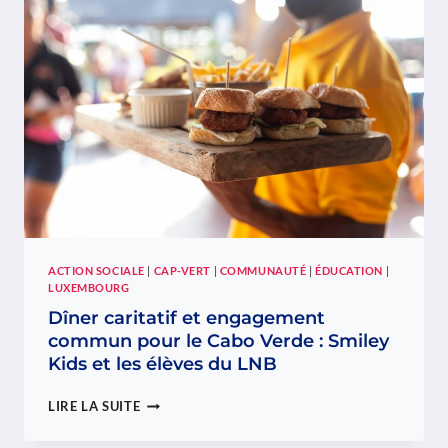
QUAND
LES
ÉTUDES
SUPÉRIEURES
NE
SONT
PAS
UN
CHOIX
ACTION SOCIALE
|
CAP-VERT
|
COMMUNAUTÉ
|
ÉDUCATION
|
LUXEMBOURG
Dîner caritatif et engagement
commun pour le Cabo Verde : Smiley
Kids et les élèves du LNB
DÎNER
LIRE LA SUITE
CARITATIF
ET