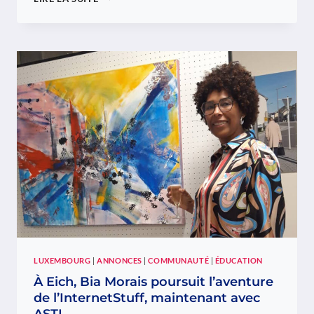
DO
NORTE
ET
APADOC
ORGANISENT
UNE
FÊTE
POUR
LA
JOURNÉE
DE
L’ENFANCE
LUXEMBOURG
|
ANNONCES
|
COMMUNAUTÉ
|
ÉDUCATION
À Eich, Bia Morais poursuit l’aventure
de l’InternetStuff, maintenant avec