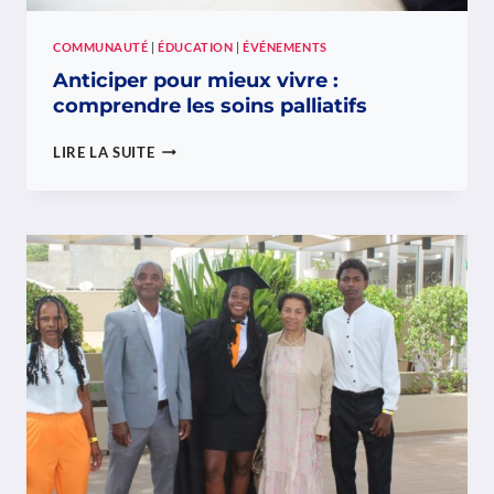
DO
ADOLESCENTE
COMMUNAUTÉ
|
ÉDUCATION
|
ÉVÉNEMENTS
Anticiper pour mieux vivre :
comprendre les soins palliatifs
ANTICIPER
LIRE LA SUITE
POUR
MIEUX
VIVRE
:
COMPRENDRE
LES
SOINS
PALLIATIFS