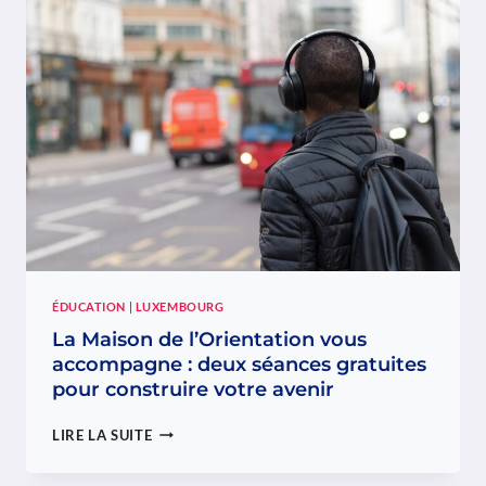
SÉANCE
D’INFORMATION
POUR
ACCOMPAGNER
LES
PARENTS
DE
FUTURS
APPRENTIS
AU
LUXEMBOURG
ÉDUCATION
|
LUXEMBOURG
La Maison de l’Orientation vous
accompagne : deux séances gratuites
pour construire votre avenir
LA
LIRE LA SUITE
MAISON
DE