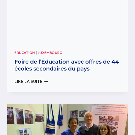
ÉDUCATION
|
LUXEMBOURG
Foire de l’Éducation avec offres de 44
écoles secondaires du pays
FOIRE
LIRE LA SUITE
DE
L’ÉDUCATION
AVEC
OFFRES
DE
44
ÉCOLES
SECONDAIRES
DU