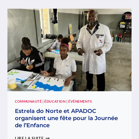
L’ORIENTATION
VOUS
ACCOMPAGNE
:
DEUX
SÉANCES
GRATUITES
POUR
CONSTRUIRE
VOTRE
AVENIR
COMMUNAUTÉ
|
ÉDUCATION
|
ÉVÉNEMENTS
Estrela do Norte et APADOC
organisent une fête pour la Journée
de l’Enfance
ESTRELA
LIRE LA SUITE