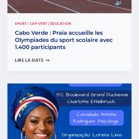
SPORT
|
CAP-VERT
|
ÉDUCATION
Cabo Verde : Praia accueille les
Olympiades du sport scolaire avec
1.400 participants
CABO
LIRE LA SUITE
VERDE
:
PRAIA
ACCUEILLE
LES
OLYMPIADES
DU
SPORT
SCOLAIRE
AVEC
1.400
PARTICIPANTS