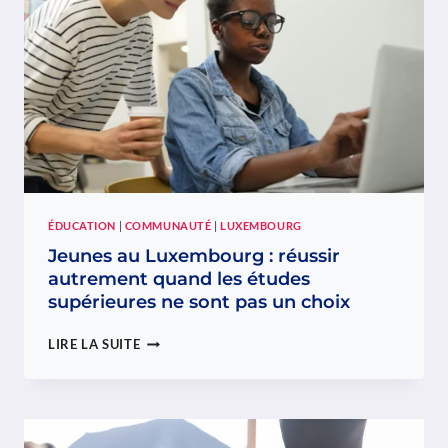
CABO
VERDE
AVEC
PLUSIEURS
BÉNÉFICIAIRES
À
SANTO
ANTÃO
ÉDUCATION
|
COMMUNAUTÉ
|
LUXEMBOURG
Jeunes au Luxembourg : réussir
autrement quand les études
supérieures ne sont pas un choix
JEUNES
LIRE LA SUITE
AU
LUXEMBOURG
:
RÉUSSIR
AUTREMENT