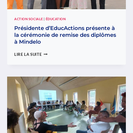
ACTION SOCIALE
|
ÉDUCATION
Présidente d’EducActions présente à
la cérémonie de remise des diplômes
à Mindelo
PRÉSIDENTE
LIRE LA SUITE
D’EDUCACTIONS
PRÉSENTE
À
LA
CÉRÉMONIE
DE
REMISE
DES
DIPLÔMES
À
MINDELO