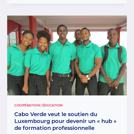
PRÉSENTE
LA
DEUXIÈME
ÉDITION
DE
« A
VIAGEM
DA
TARTARUGA
CESALTINA
A
CABO
VERDE »
COOPÉRATION
|
ÉDUCATION
Cabo Verde veut le soutien du
Luxembourg pour devenir un « hub »
de formation professionnelle