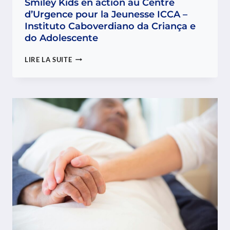
Smiley Kids en action au Centre
d’Urgence pour la Jeunesse ICCA –
Instituto Caboverdiano da Criança e
do Adolescente
SMILEY
LIRE LA SUITE
KIDS
EN
ACTION
AU
CENTRE
D’URGENCE
POUR
LA
JEUNESSE
ICCA
–
INSTITUTO
CABOVERDIANO
DA
CRIANÇA
E