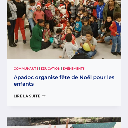
COMMUNAUTÉ
|
ÉDUCATION
|
ÉVÉNEMENTS
Apadoc organise fête de Noël pour les
enfants
APADOC
LIRE LA SUITE
ORGANISE
FÊTE
DE
NOËL
POUR