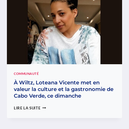
PRÉPARE
DE
NOUVELLES
MESURES
DE
SOUTIEN
COMMUNAUTÉ
À Wiltz, Loteana Vicente met en
valeur la culture et la gastronomie de
Cabo Verde, ce dimanche
À
LIRE LA SUITE
WILTZ,
LOTEANA
VICENTE