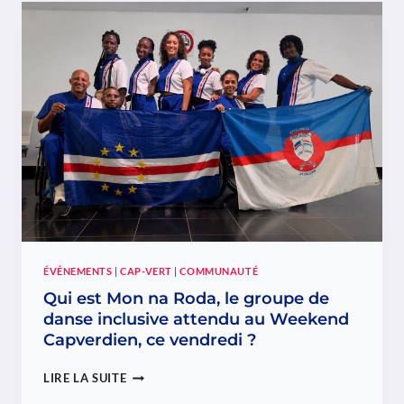
MET
EN
VALEUR
LA
CULTURE
ET
LA
GASTRONOMIE
DE
CABO
VERDE,
CE
DIMANCHE
ÉVÉNEMENTS
|
CAP-VERT
|
COMMUNAUTÉ
Qui est Mon na Roda, le groupe de
danse inclusive attendu au Weekend
Capverdien, ce vendredi ?
QUI
LIRE LA SUITE
EST