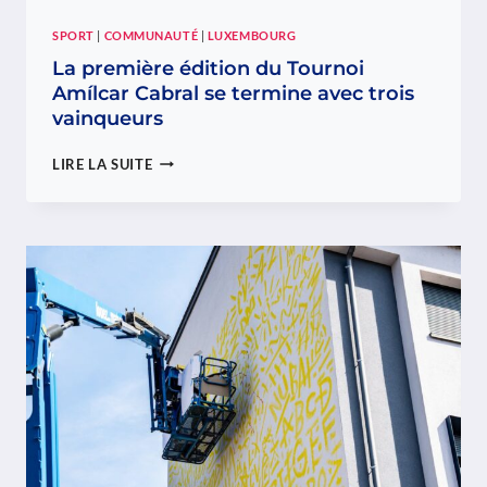
SPORT
|
COMMUNAUTÉ
|
LUXEMBOURG
La première édition du Tournoi
Amílcar Cabral se termine avec trois
vainqueurs
LA
LIRE LA SUITE
PREMIÈRE
ÉDITION
DU
TOURNOI
AMÍLCAR
CABRAL
SE
TERMINE
AVEC
TROIS
VAINQUEURS