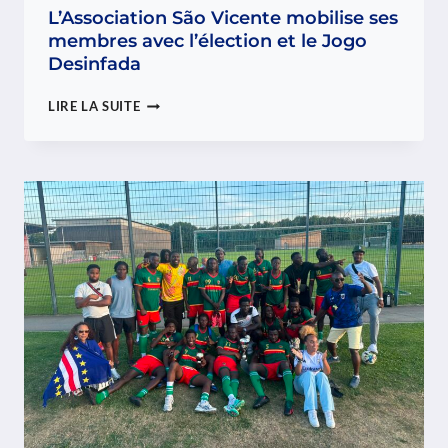
L’Association São Vicente mobilise ses
membres avec l’élection et le Jogo
Desinfada
L’ASSOCIATION
LIRE LA SUITE
SÃO
VICENTE
MOBILISE
SES
MEMBRES
AVEC
L’ÉLECTION
ET
LE
JOGO
DESINFADA