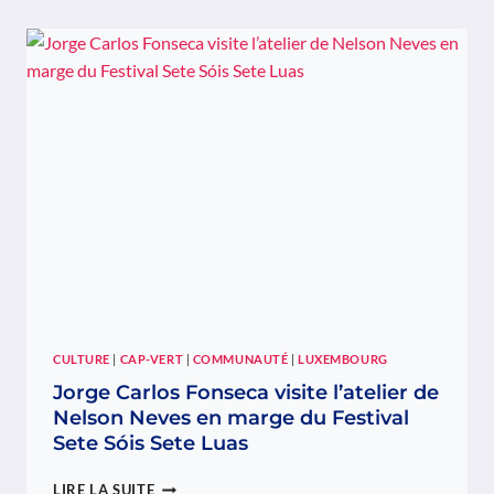
CAPVERDIENNE
À
LUXEMBOURG
ORGANISE
UNE
SOIRÉE
À
L’OCCASION
DE
LA
JOURNÉE
DE
L’INDÉPENDANCE
DE
CABO
VERDE
AU
CULTURE
|
CAP-VERT
|
COMMUNAUTÉ
|
LUXEMBOURG
KINEPOLIS
Jorge Carlos Fonseca visite l’atelier de
KIRCHBERG.
Nelson Neves en marge du Festival
Sete Sóis Sete Luas
JORGE
LIRE LA SUITE