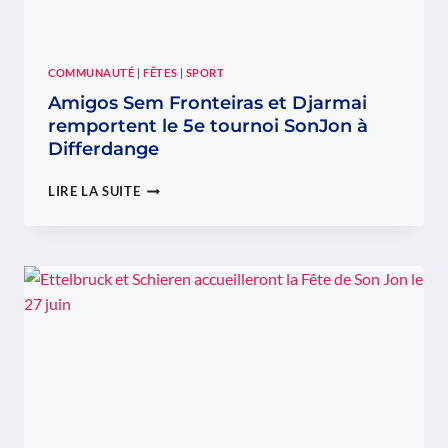
COMMUNAUTÉ
|
FÊTES
|
SPORT
Amigos Sem Fronteiras et Djarmai
remportent le 5e tournoi SonJon à
Differdange
AMIGOS
LIRE LA SUITE
SEM
FRONTEIRAS
ET
DJARMAI
REMPORTENT
LE
5E
TOURNOI
SONJON
À
DIFFERDANGE