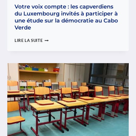
Votre voix compte : les capverdiens
du Luxembourg invités à participer à
une étude sur la démocratie au Cabo
Verde
VOTRE
LIRE LA SUITE
VOIX
COMPTE
:
LES
CAPVERDIENS
DU
LUXEMBOURG
INVITÉS
À
PARTICIPER
À
UNE
ÉTUDE
SUR
LA