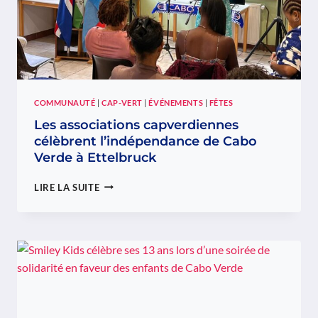
LA
COMMUNAUTÉ
CAPVERDIENNE
COMMUNAUTÉ
|
CAP-VERT
|
ÉVÉNEMENTS
|
FÊTES
Les associations capverdiennes
célèbrent l’indépendance de Cabo
Verde à Ettelbruck
LES
LIRE LA SUITE
ASSOCIATIONS
CAPVERDIENNES
CÉLÈBRENT
L’INDÉPENDANCE
DE
CABO
VERDE
À
ETTELBRUCK