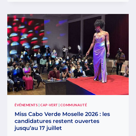
MON
NA
RODA,
LE
GROUPE
DE
DANSE
INCLUSIVE
ATTENDU
AU
WEEKEND
CAPVERDIEN,
CE
VENDREDI
?
ÉVÉNEMENTS
|
CAP-VERT
|
COMMUNAUTÉ
Miss Cabo Verde Moselle 2026 : les
candidatures restent ouvertes
jusqu’au 17 juillet