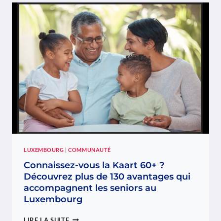
DU
BATUQUE,
HOMMAGE
AUX
BATUCADEIRAS
DU
LUXEMBOURG
LUXEMBOURG
|
COMMUNAUTÉ
Connaissez-vous la Kaart 60+ ?
Découvrez plus de 130 avantages qui
accompagnent les seniors au
Luxembourg
CONNAISSEZ-
LIRE LA SUITE