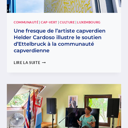
COMMUNAUTÉ
|
CAP-VERT
|
CULTURE
|
LUXEMBOURG
Une fresque de l’artiste capverdien
Helder Cardoso illustre le soutien
d’Ettelbruck à la communauté
capverdienne
UNE
LIRE LA SUITE
FRESQUE
DE
L’ARTISTE
CAPVERDIEN
HELDER
CARDOSO
ILLUSTRE
LE
SOUTIEN
D’ETTELBRUCK
À