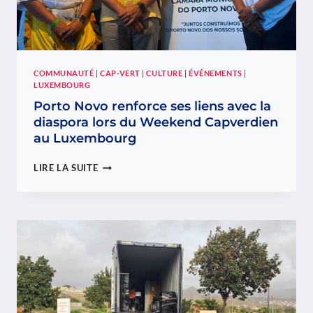
VERDE
COMMUNAUTÉ
|
CAP-VERT
|
CULTURE
|
ÉVÉNEMENTS
|
LUXEMBOURG
Porto Novo renforce ses liens avec la
diaspora lors du Weekend Capverdien
au Luxembourg
PORTO
LIRE LA SUITE
NOVO
RENFORCE
SES
LIENS
AVEC
LA
DIASPORA
LORS
DU
WEEKEND