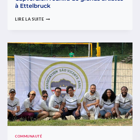
à Ettelbruck
LA
LIRE LA SUITE
10E
ÉDITION
DU
WEEKEND
CAPVERDIEN
RÉUNIRA
DE
GRANDS
ARTISTES
À
ETTELBRUCK
COMMUNAUTÉ