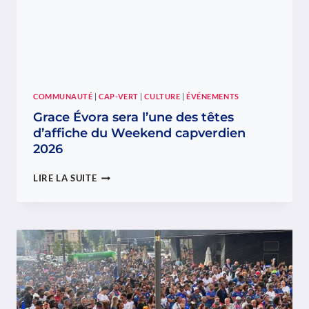
COMMUNAUTÉ
|
CAP-VERT
|
CULTURE
|
ÉVÉNEMENTS
Grace Évora sera l’une des têtes
d’affiche du Weekend capverdien
2026
GRACE
LIRE LA SUITE
ÉVORA
SERA
L’UNE
DES
TÊTES
D’AFFICHE
DU
WEEKEND
CAPVERDIEN