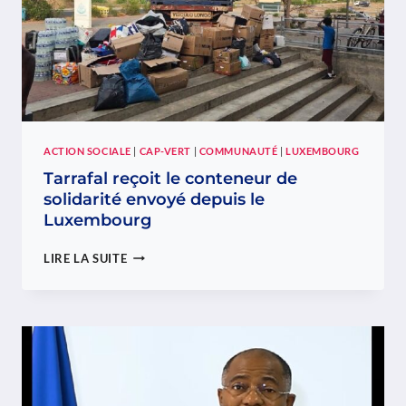
CAPVERDIEN
AU
LUXEMBOURG
ACTION SOCIALE
|
CAP-VERT
|
COMMUNAUTÉ
|
LUXEMBOURG
Tarrafal reçoit le conteneur de
solidarité envoyé depuis le
Luxembourg
TARRAFAL
LIRE LA SUITE
REÇOIT
LE
CONTENEUR
DE
SOLIDARITÉ
ENVOYÉ
DEPUIS
LE