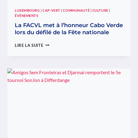
LUXEMBOURG
|
CAP-VERT
|
COMMUNAUTÉ
|
CULTURE
|
ÉVÉNEMENTS
La FACVL met à l’honneur Cabo Verde
lors du défilé de la Fête nationale
LA
LIRE LA SUITE
FACVL
MET
À
L’HONNEUR
CABO
VERDE
LORS
DU
DÉFILÉ
DE
LA
FÊTE
NATIONALE