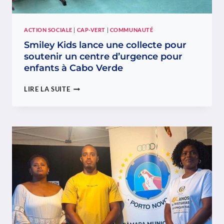
DÉMOCRATIE
AU
CABO
VERDE
ACTION SOCIALE
|
CAP-VERT
|
COMMUNAUTÉ
Smiley Kids lance une collecte pour
soutenir un centre d’urgence pour
enfants à Cabo Verde
SMILEY
LIRE LA SUITE
KIDS
LANCE
UNE
COLLECTE
POUR
SOUTENIR
UN
CENTRE
D’URGENCE
POUR
ENFANTS
À
CABO