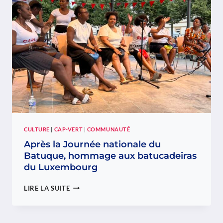
EN
FAVEUR
D’ENFANTS
DE
CASA
DE
CRIANÇA,
À
PORTO
NOVO
CULTURE
|
CAP-VERT
|
COMMUNAUTÉ
Après la Journée nationale du
Batuque, hommage aux batucadeiras
du Luxembourg
APRÈS
LIRE LA SUITE
LA
JOURNÉE
NATIONALE