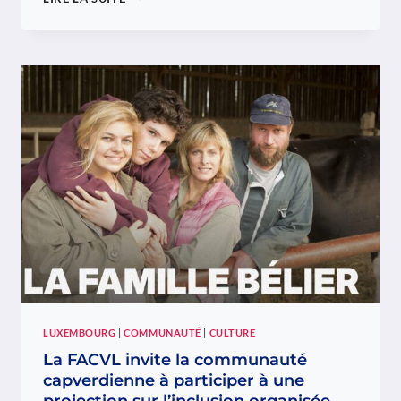
VOUS
LA
KAART
60+
?
DÉCOUVREZ
PLUS
DE
130
AVANTAGES
QUI
ACCOMPAGNENT
LES
SENIORS
AU
LUXEMBOURG
LUXEMBOURG
|
COMMUNAUTÉ
|
CULTURE
La FACVL invite la communauté
capverdienne à participer à une