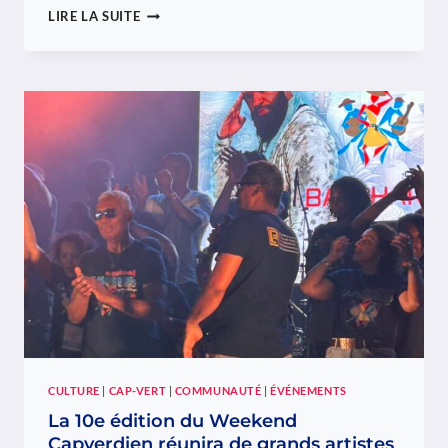
MISS
LIRE LA SUITE
CABO
VERDE
MOSELLE
2026
:
LES
CANDIDATURES
RESTENT
OUVERTES
JUSQU’AU
17
JUILLET
CULTURE
|
CAP-VERT
|
COMMUNAUTÉ
|
ÉVÉNEMENTS
La 10e édition du Weekend
Capverdien réunira de grands artistes