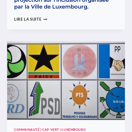
projection sur l’inclusion organisée
par la Ville de Luxembourg.
LA
LIRE LA SUITE
FACVL
INVITE
LA
COMMUNAUTÉ
CAPVERDIENNE
À
PARTICIPER
À
UNE
PROJECTION
SUR
L’INCLUSION
ORGANISÉE
PAR
LA
VILLE
DE
LUXEMBOURG.
COMMUNAUTÉ
|
CAP-VERT
|
LUXEMBOURG