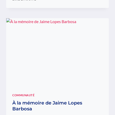
CARLOS
FONSECA
VISITE
L’ATELIER
DE
NELSON
NEVES
EN
MARGE
DU
FESTIVAL
SETE
SÓIS
SETE
LUAS
COMMUNAUTÉ
À la mémoire de Jaime Lopes
Barbosa