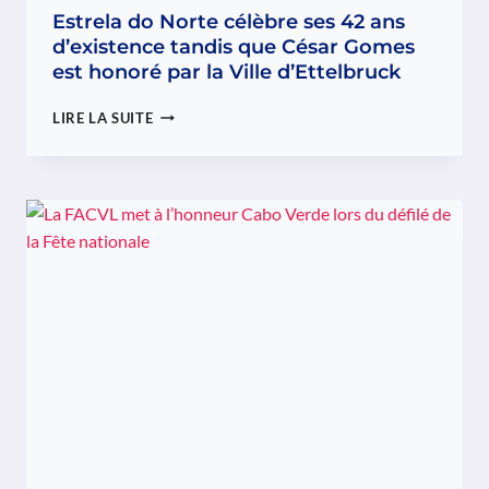
Estrela do Norte célèbre ses 42 ans
d’existence tandis que César Gomes
est honoré par la Ville d’Ettelbruck
ESTRELA
LIRE LA SUITE
DO
NORTE
CÉLÈBRE
SES
42
ANS
D’EXISTENCE
TANDIS
QUE
CÉSAR
GOMES
EST
HONORÉ
PAR
LA
VILLE
D’ETTELBRUCK