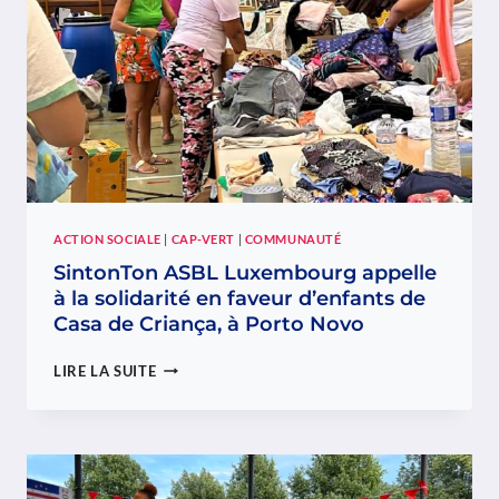
ACTION SOCIALE
|
CAP-VERT
|
COMMUNAUTÉ
SintonTon ASBL Luxembourg appelle
à la solidarité en faveur d’enfants de
Casa de Criança, à Porto Novo
SINTONTON
LIRE LA SUITE
ASBL
LUXEMBOURG
APPELLE
À
LA
SOLIDARITÉ