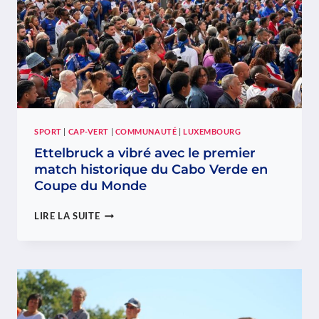
2026
SPORT
|
CAP-VERT
|
COMMUNAUTÉ
|
LUXEMBOURG
Ettelbruck a vibré avec le premier
match historique du Cabo Verde en
Coupe du Monde
ETTELBRUCK
LIRE LA SUITE
A
VIBRÉ
AVEC
LE
PREMIER
MATCH
HISTORIQUE