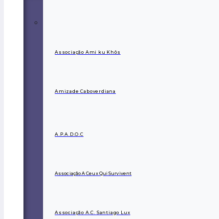
Associação Ami ku Khôs
Amizade Caboverdiana
A.P.A.D.O.C
Associação A Ceux Qui Survivent
Associação A.C. Santiago Lux