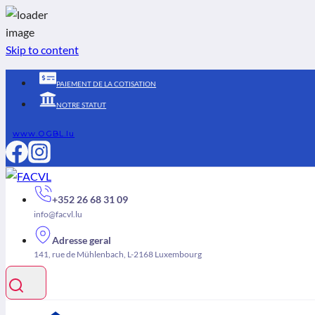
Skip to content
PAIEMENT DE LA COTISATION
NOTRE STATUT
www.OGBL.lu
+352 26 68 31 09
info@facvl.lu
Adresse geral
141, rue de Mühlenbach, L-2168 Luxembourg