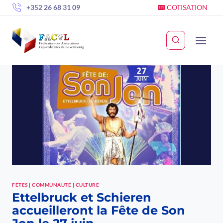
Skip
+352 26 68 31 09
COTISATION
to
content
FÊTES
|
COMMUNAUTÉ
|
CULTURE
Ettelbruck et Schieren
accueilleront la Fête de Son