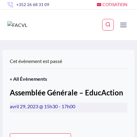
Skip
+352 26 68 31 09
COTISATION
to
content
Cet évènement est passé
« All Évènements
Assemblée Générale – EducAction
avril 29, 2023 @ 15h30
-
17h00