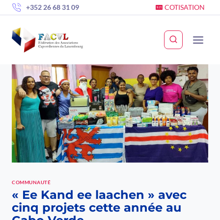
Skip
+352 26 68 31 09
COTISATION
to
content
COMMUNAUTÉ
« Ee Kand ee laachen » avec
cinq projets cette année au