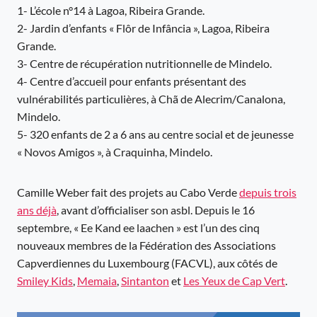
1- L’école n°14 à Lagoa, Ribeira Grande.
2- Jardin d’enfants « Flôr de Infância », Lagoa, Ribeira
Grande.
3- Centre de récupération nutritionnelle de Mindelo.
4- Centre d’accueil pour enfants présentant des
vulnérabilités particulières, à Chã de Alecrim/Canalona,
Mindelo.
5- 320 enfants de 2 a 6 ans au centre social et de jeunesse
« Novos Amigos », à Craquinha, Mindelo.
Camille Weber fait des projets au Cabo Verde
depuis trois
ans déjà
, avant d’officialiser son asbl. Depuis le 16
septembre, « Ee Kand ee laachen » est l’un des cinq
nouveaux membres de la Fédération des Associations
Capverdiennes du Luxembourg (FACVL), aux côtés de
Smiley Kids
,
Memaia
,
Sintanton
et
Les Yeux de Cap Vert
.