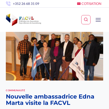
Skip
+352 26 68 31 09
COTISATION
to
content
COMMUNAUTÉ
Nouvelle ambassadrice Edna
Marta visite la FACVL