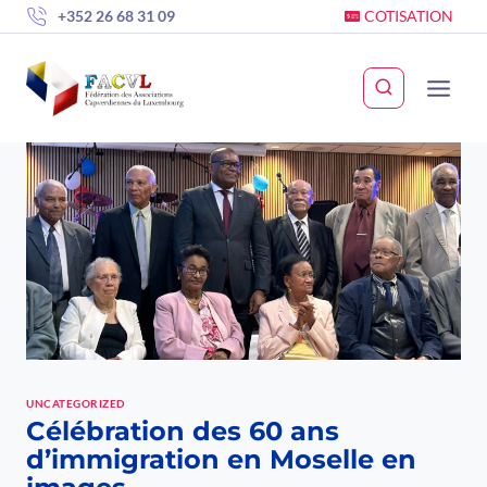
Skip
+352 26 68 31 09
COTISATION
to
content
UNCATEGORIZED
Célébration des 60 ans
d’immigration en Moselle en