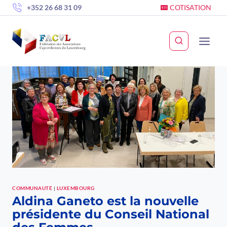
Skip
+352 26 68 31 09
COTISATION
to
content
COMMUNAUTÉ
|
LUXEMBOURG
Aldina Ganeto est la nouvelle
présidente du Conseil National