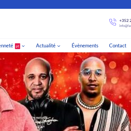
+352 
info@fac
enneté
Actualité
Évènements
Contact
pt