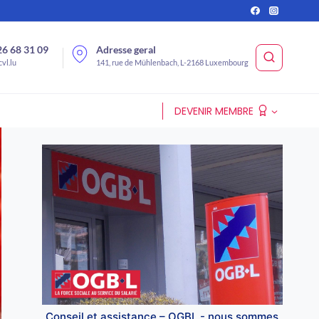
26 68 31 09
Adresse geral
vl.lu
141, rue de Mühlenbach, L-2168 Luxembourg
DEVENIR MEMBRE
Conseil et assistance – OGBL - nous sommes