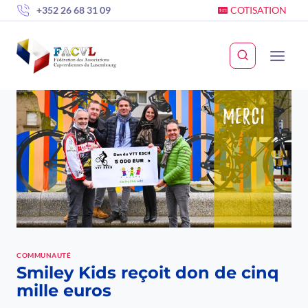
Skip
+352 26 68 31 09
COTISATION
to
content
COMMUNAUTÉ
Smiley Kids reçoit don de cinq
mille euros