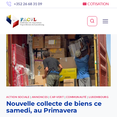
Skip
+352 26 68 31 09
COTISATION
to
content
ACTION SOCIALE
|
ANNONCES
|
CAP-VERT
|
COMMUNAUTÉ
|
LUXEMBOURG
Nouvelle collecte de biens ce
samedi, au Primavera