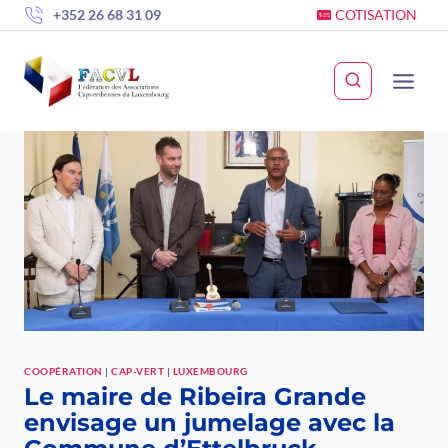
Skip
+352 26 68 31 09
COTISATION
to
content
COOPÉRATION
|
CAP-VERT
|
LUXEMBOURG
Le maire de Ribeira Grande
envisage un jumelage avec la