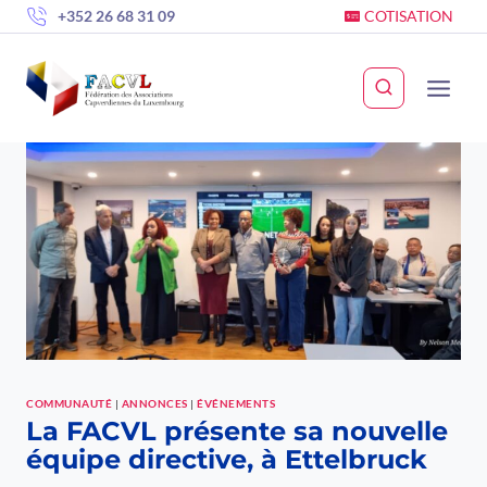
Skip
+352 26 68 31 09
COTISATION
to
content
COMMUNAUTÉ
|
ANNONCES
|
ÉVÉNEMENTS
La FACVL présente sa nouvelle
équipe directive, à Ettelbruck