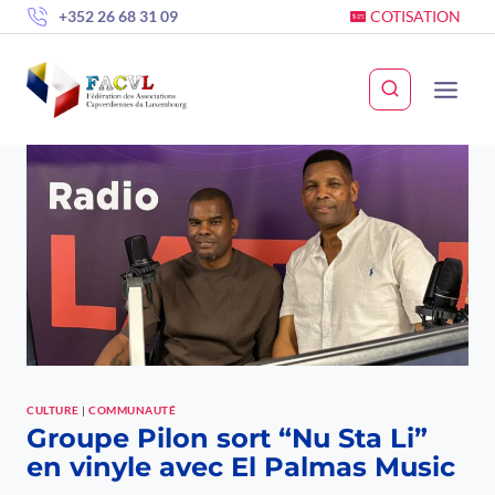
Skip
+352 26 68 31 09
COTISATION
to
content
CULTURE
|
COMMUNAUTÉ
Groupe Pilon sort “Nu Sta Li”
en vinyle avec El Palmas Music