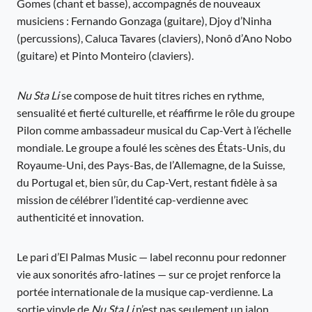
Gomes (chant et basse), accompagnés de nouveaux
musiciens : Fernando Gonzaga (guitare), Djoy d’Ninha
(percussions), Caluca Tavares (claviers), Nonô d’Ano Nobo
(guitare) et Pinto Monteiro (claviers).
Nu Sta Li
se compose de huit titres riches en rythme,
sensualité et fierté culturelle, et réaffirme le rôle du groupe
Pilon comme ambassadeur musical du Cap-Vert à l’échelle
mondiale. Le groupe a foulé les scènes des États-Unis, du
Royaume-Uni, des Pays-Bas, de l’Allemagne, de la Suisse,
du Portugal et, bien sûr, du Cap-Vert, restant fidèle à sa
mission de célébrer l’identité cap-verdienne avec
authenticité et innovation.
Le pari d’El Palmas Music — label reconnu pour redonner
vie aux sonorités afro-latines — sur ce projet renforce la
portée internationale de la musique cap-verdienne. La
sortie vinyle de
Nu Sta Li
n’est pas seulement un jalon