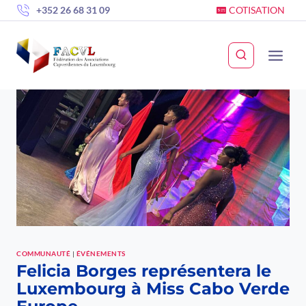
Skip
+352 26 68 31 09
COTISATION
to
content
COMMUNAUTÉ
|
ÉVÉNEMENTS
Felicia Borges représentera le
Luxembourg à Miss Cabo Verde