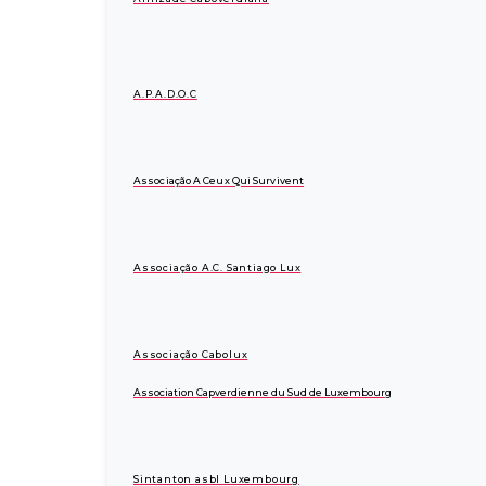
A.P.A.D.O.C
Associação A Ceux Qui Survivent
Associação A.C. Santiago Lux
Associação Cabolux
Association Capverdienne du Sud de Luxembourg
Sintanton asbl Luxembourg