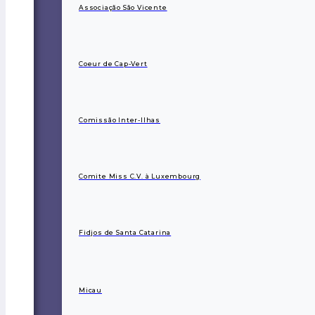
Associação São Vicente
Coeur de Cap-Vert
Comissão Inter-Ilhas
Comite Miss C.V. à Luxembourg
Fidjos de Santa Catarina
Micau