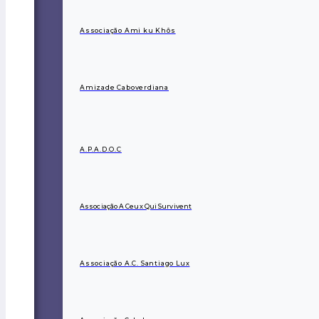
Associação Ami ku Khôs
Amizade Caboverdiana
A.P.A.D.O.C
Associação A Ceux Qui Survivent
Associação A.C. Santiago Lux