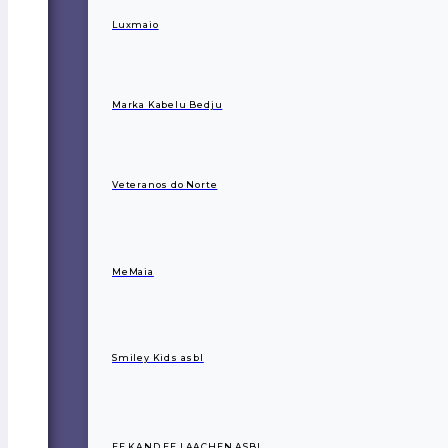
Luxmaio
Marka Kabelu Bedju
Veteranos do Norte
MeMaia
Smiley Kids asbl
EE KAND EE LAACHEN ASBL