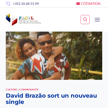
Skip
+352 26 68 31 09
COTISATION
to
content
CULTURE
|
COMMUNAUTÉ
David Brazão sort un nouveau
single