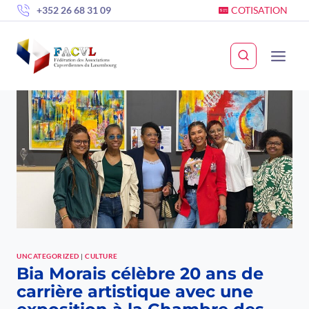
Skip
+352 26 68 31 09
COTISATION
to
content
UNCATEGORIZED
|
CULTURE
Bia Morais célèbre 20 ans de
carrière artistique avec une