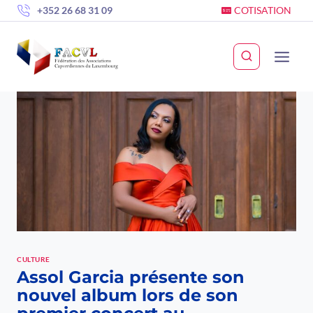
Skip
+352 26 68 31 09
COTISATION
to
content
CULTURE
Assol Garcia présente son
nouvel album lors de son