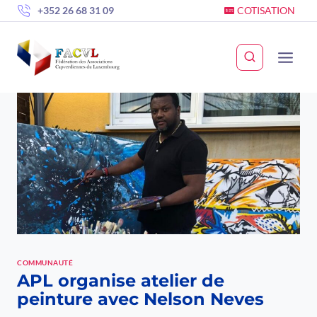
Skip
+352 26 68 31 09
COTISATION
to
content
COMMUNAUTÉ
APL organise atelier de
peinture avec Nelson Neves