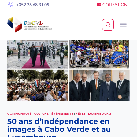
Skip
+352 26 68 31 09
COTISATION
to
content
COMMUNAUTÉ
|
CULTURE
|
ÉVÉNEMENTS
|
FÊTES
|
LUXEMBOURG
50 ans d’Indépendance en
images à Cabo Verde et au